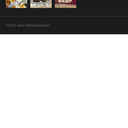
©2013 www.rafineriafame.pl