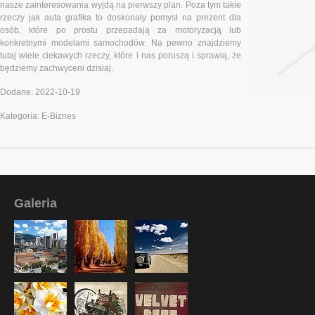
nasze zainteresowania wyjdą na pierwszy plan. Poza tym takie
rzeczy jak auta grafika to doskonały pomysł na prezent dla
osób, które po prostu przepadają za motoryzacją lub
konkretnymi modelami samochodów. Na pewno znajdziemy
tutaj wiele ciekawych rzeczy, które i nas poruszą i sprawią, że
będziemy zachwyceni dzisiaj.
Dodane: 2022-10-19
Kategoria: E-Biznes
Galeria