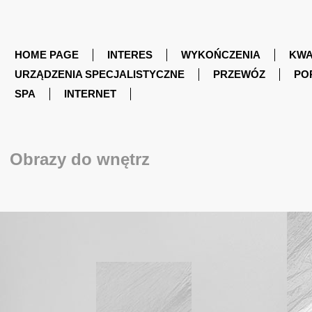
HOME PAGE
INTERES
WYKOŃCZENIA
KWA
URZĄDZENIA SPECJALISTYCZNE
PRZEWÓZ
PO
SPA
INTERNET
Obrazy do wnętrz