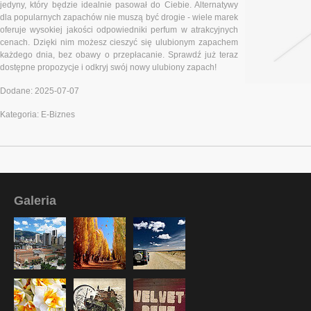
jedyny, który będzie idealnie pasował do Ciebie. Alternatywy
dla popularnych zapachów nie muszą być drogie - wiele marek
oferuje wysokiej jakości odpowiedniki perfum w atrakcyjnych
cenach. Dzięki nim możesz cieszyć się ulubionym zapachem
każdego dnia, bez obawy o przepłacanie. Sprawdź już teraz
dostępne propozycje i odkryj swój nowy ulubiony zapach!
Dodane: 2025-07-07
Kategoria: E-Biznes
Galeria