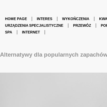
HOME PAGE
INTERES
WYKOŃCZENIA
KWA
URZĄDZENIA SPECJALISTYCZNE
PRZEWÓZ
PO
SPA
INTERNET
Alternatywy dla popularnych zapachów