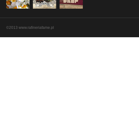
©2013 www.rafineriafame.pl