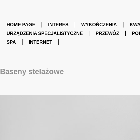
HOME PAGE
INTERES
WYKOŃCZENIA
KWA
URZĄDZENIA SPECJALISTYCZNE
PRZEWÓZ
PO
SPA
INTERNET
Baseny stelażowe