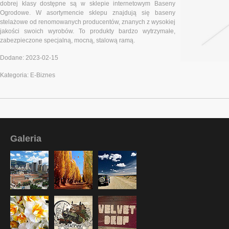
dobrej klasy dostępne są w sklepie internetowym Baseny
Ogrodowe. W asortymencie sklepu znajdują się baseny
stelażowe od renomowanych producentów, znanych z wysokiej
jakości swoich wyrobów. To produkty bardzo wytrzymałe,
zabezpieczone specjalną, mocną, stalową ramą.
Dodane: 2023-02-15
Kategoria: E-Biznes
Galeria