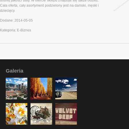
dobrej jakości buty. W ofercie sklepu znajduje się także odzież.
Cała oferta, cały asortyment podzielony jest na damski, męski i
dziecięcy.
Dodane: 2014-05-05
Kategoria: E-Biznes
Galeria