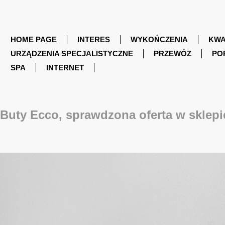
HOME PAGE
INTERES
WYKOŃCZENIA
KWA
URZĄDZENIA SPECJALISTYCZNE
PRZEWÓZ
PO
SPA
INTERNET
Buty Ecco, sprawdzona oferta w sklepie