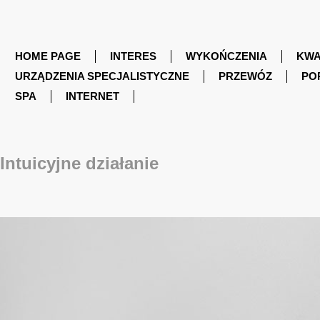
HOME PAGE
INTERES
WYKOŃCZENIA
KWA
URZĄDZENIA SPECJALISTYCZNE
PRZEWÓZ
PO
SPA
INTERNET
Intuicyjne działanie