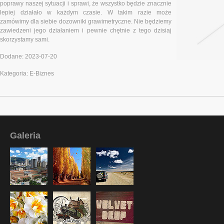
poprawy naszej sytuacji i sprawi, że wszystko będzie znacznie
lepiej działało w każdym czasie. W takim razie może
zamówimy dla siebie dozowniki grawimetryczne. Nie będziemy
zawiedzeni jego działaniem i pewnie chętnie z tego dzisiaj
skorzystamy sami.
Dodane: 2023-07-20
Kategoria: E-Biznes
Galeria