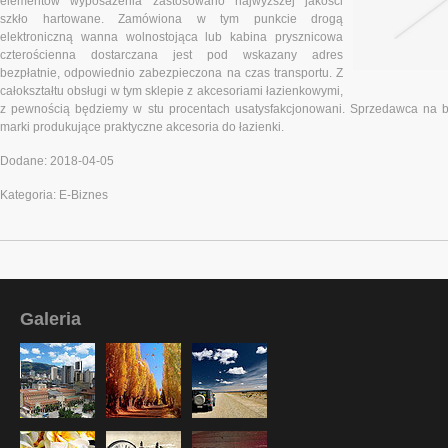
elementów wyposażenia zastosowano najwyższej jakości
szkło hartowane. Zamówiona w tym punkcie drogą
elektroniczną wanna wolnostojąca lub kabina prysznicowa
czterościenna dostarczana jest pod wskazany adres
bezpłatnie, odpowiednio zabezpieczona na czas transportu. Z
całokształtu obsługi w tym sklepie z akcesoriami łazienkowymi,
z pewnością będziemy w stu procentach usatysfakcjonowani. Sprzedawca na
marki produkujące praktyczne akcesoria do łazienki.
Dodane: 2018-04-05
Kategoria: E-Biznes
Galeria