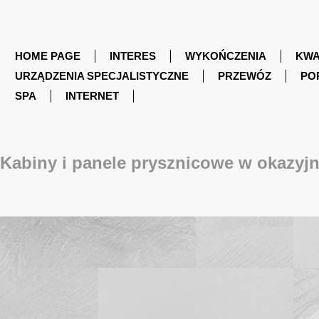
HOME PAGE
INTERES
WYKOŃCZENIA
KWA
URZĄDZENIA SPECJALISTYCZNE
PRZEWÓZ
PO
SPA
INTERNET
Kabiny i panele prysznicowe w okazyj