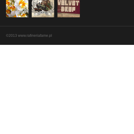
©2013 www.rafineriafame.pl