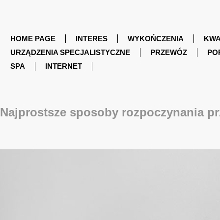
HOME PAGE
INTERES
WYKOŃCZENIA
KWA
URZĄDZENIA SPECJALISTYCZNE
PRZEWÓZ
PO
SPA
INTERNET
Najprostsze sposoby rozpoczynania pr