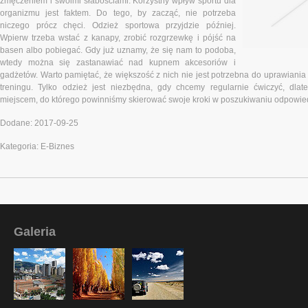
zmęczeniem i swoimi słabościami. Korzystny wpływ sportu dla
organizmu jest faktem. Do tego, by zacząć, nie potrzeba
niczego prócz chęci. Odzież sportowa przyjdzie później.
Wpierw trzeba wstać z kanapy, zrobić rozgrzewkę i pójść na
basen albo pobiegać. Gdy już uznamy, że się nam to podoba,
wtedy można się zastanawiać nad kupnem akcesoriów i
gadżetów. Warto pamiętać, że większość z nich nie jest potrzebna do uprawiania
treningu. Tylko odzież jest niezbędna, gdy chcemy regularnie ćwiczyć, dlat
miejscem, do którego powinniśmy skierować swoje kroki w poszukiwaniu odpowied
Dodane: 2017-09-25
Kategoria: E-Biznes
Galeria