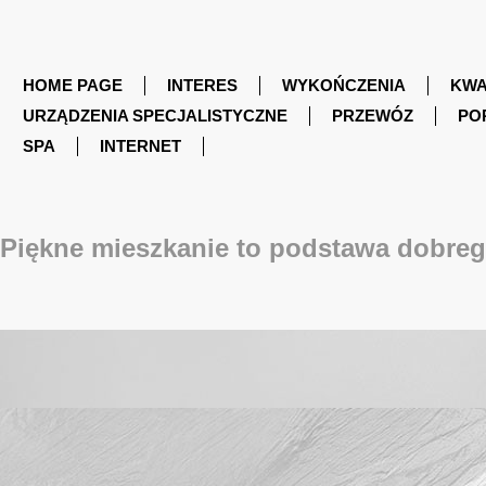
HOME PAGE
INTERES
WYKOŃCZENIA
KWA
URZĄDZENIA SPECJALISTYCZNE
PRZEWÓZ
PO
SPA
INTERNET
Piękne mieszkanie to podstawa dobre