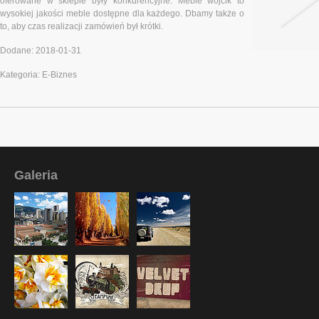
oferowane w sklepie były konkurencyjne. Meble wójcik to
wysokiej jakości meble dostępne dla każdego. Dbamy także o
to, aby czas realizacji zamówień był krótki.
Dodane: 2018-01-31
Kategoria: E-Biznes
Galeria