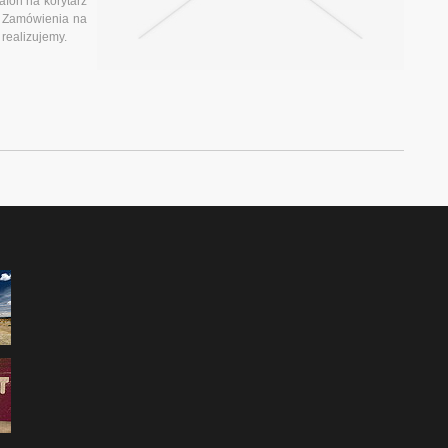
fon na korytarz
. Zamówienia na
realizujemy.