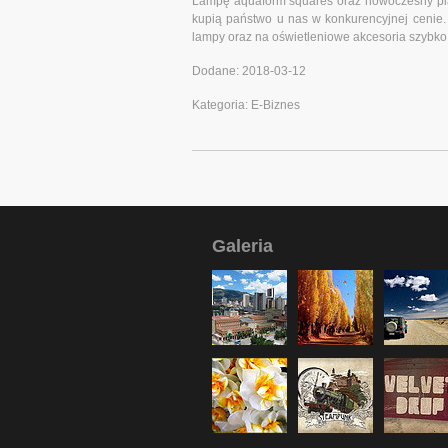
Lampę aquaform squares oraz nowoczesny pla
kupią państwo u nas w konkurencyjnej cenie
lampy oraz na oświetleniowe akcesoria szybko 
Dodane: 2018-03-12
Kategoria: E-Biznes
Galeria