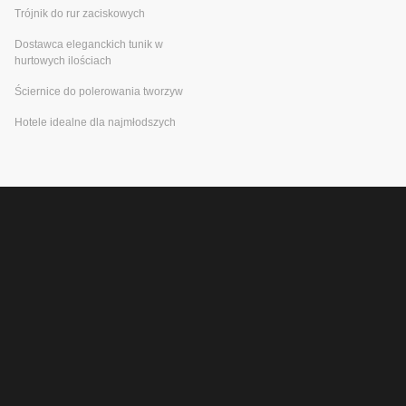
Trójnik do rur zaciskowych
Dostawca eleganckich tunik w
hurtowych ilościach
Ściernice do polerowania tworzyw
Hotele idealne dla najmłodszych