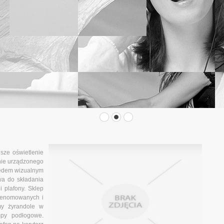
sze oświetlenie
nie urządzonego
lędem wizualnym
a do składania
i plafony. Sklep
 renomowanych i
my żyrandole w
mpy podłogowe.