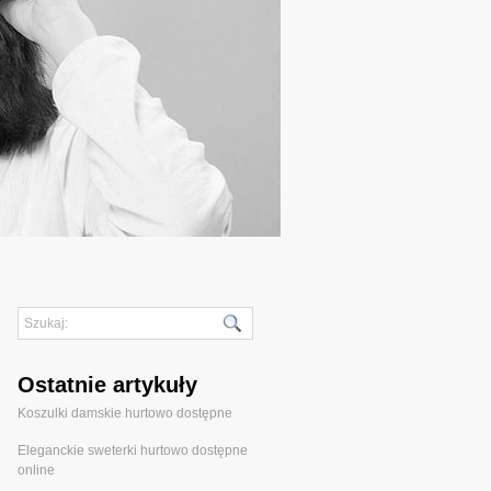
Ostatnie artykuły
Koszulki damskie hurtowo dostępne
Eleganckie sweterki hurtowo dostępne
online