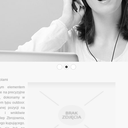
olami
nym elementem
e na precyzyjne
pu, dokonamy w
em typu outdoor.
nej pozycji na
i i wnikliwie
lep Zbrojownia,
ego kupującego.