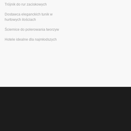
Trójnik do rur zaciskowych
Dostawca eleganckich tunik w
hurtowych ilościach
Ściernice do polerowania tworzyw
Hotele idealne dla najmłodszych