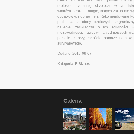
Oferta sprzedażowa tego punktu rozcią
profesjonalny sprzęt strzelecki, w tym łu
wiatrówki krótkie i długie, których zakup nie
dodatkowych uprawnień. Rekomendowane ko
pochodzą z oferty czołowych zagraniczn
najlepiej zaświadcza o ich solidności 
niezawodności, nawet w najtrudniejszych wa
punkcie, z przyjemnością pomoże nam w 
survivalowego.
Dodane: 2017-09-07
Kategoria: E-Biznes
Galeria