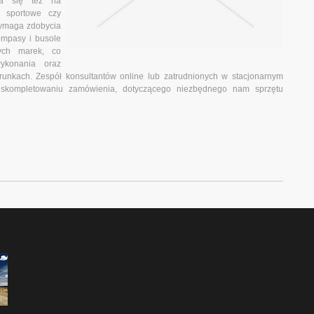
ga się też na
ki sportowe czy
 wymaga zdobycia
mpasy i busole
ych marek, co
wykonania oraz
runkach. Zespół konsultantów online lub zatrudnionych w stacjonarnym
skompletowaniu zamówienia, dotyczącego niezbędnego nam sprzętu