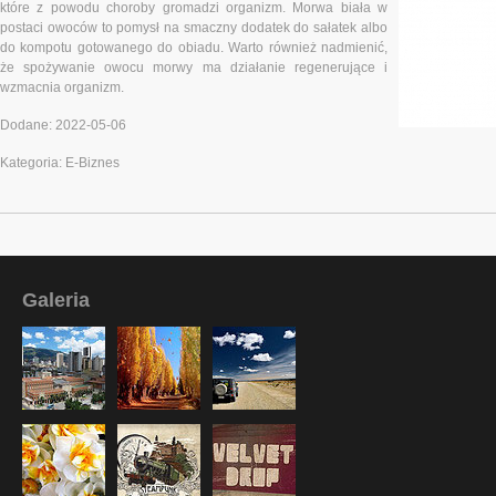
które z powodu choroby gromadzi organizm. Morwa biała w
postaci owoców to pomysł na smaczny dodatek do sałatek albo
do kompotu gotowanego do obiadu. Warto również nadmienić,
że spożywanie owocu morwy ma działanie regenerujące i
wzmacnia organizm.
Dodane: 2022-05-06
Kategoria: E-Biznes
Galeria