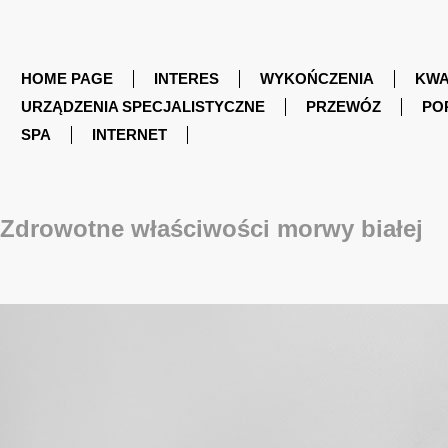
HOME PAGE
INTERES
WYKOŃCZENIA
KWA
URZĄDZENIA SPECJALISTYCZNE
PRZEWÓZ
PO
SPA
INTERNET
Zdrowotne właściwości morwy białej