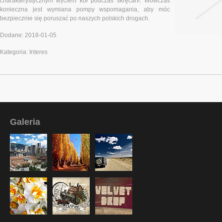
charakterystycznym wyciem kół podczas skręcani. Wówczas
konieczna jest wymiana pompy wspomagania, aby móc
bezpiecznie się poruszać po naszych polskich drogach.
Dodane: 2018-01-05
Kategoria: Interes
Galeria