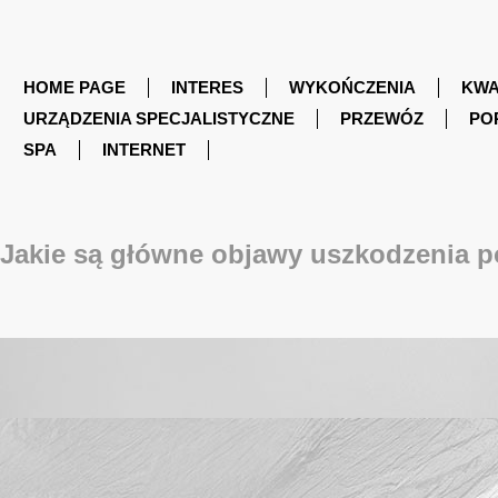
HOME PAGE
INTERES
WYKOŃCZENIA
KWA
URZĄDZENIA SPECJALISTYCZNE
PRZEWÓZ
PO
SPA
INTERNET
Jakie są główne objawy uszkodzenia