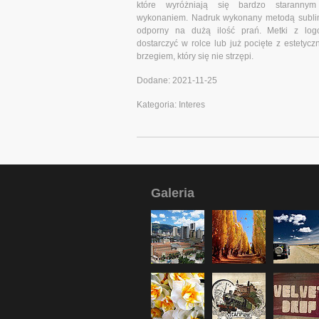
które wyróżniają się bardzo starannym
wykonaniem. Nadruk wykonany metodą sublimac
odporny na dużą ilość prań. Metki z lo
dostarczyć w rolce lub już pocięte z estety
brzegiem, który się nie strzępi.
Dodane: 2021-11-25
Kategoria: Interes
Galeria