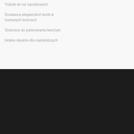
Trójnik do rur zaciskowych
Dostawca eleganckich tunik w
hurtowych ilościach
Ściernice do polerowania tworzyw
Hotele idealne dla najmłodszych