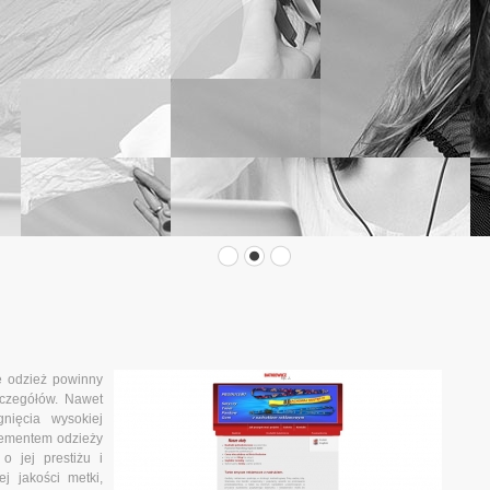
e odzież powinny
zczegółów. Nawet
nięcia wysokiej
elementem odzieży
o jej prestiżu i
ej jakości metki,