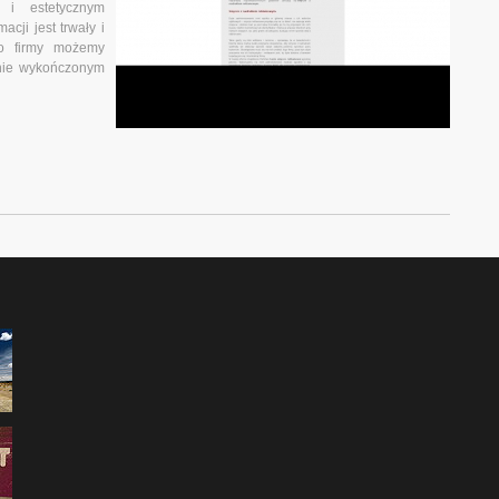
 i estetycznym
ji jest trwały i
go firmy możemy
cznie wykończonym