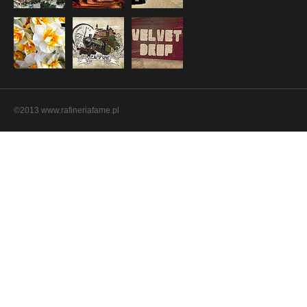
©2013 www.rafineriafame.pl