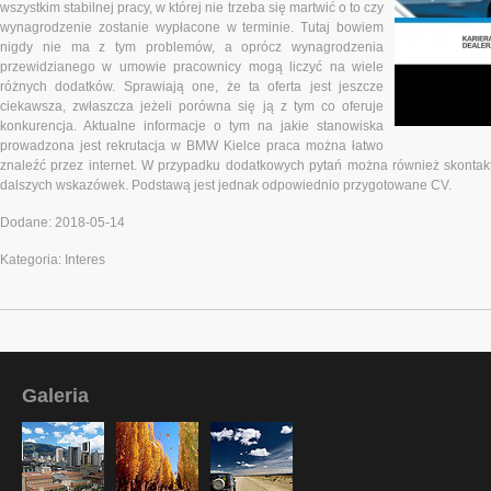
wszystkim stabilnej pracy, w której nie trzeba się martwić o to czy
wynagrodzenie zostanie wypłacone w terminie. Tutaj bowiem
nigdy nie ma z tym problemów, a oprócz wynagrodzenia
przewidzianego w umowie pracownicy mogą liczyć na wiele
różnych dodatków. Sprawiają one, że ta oferta jest jeszcze
ciekawsza, zwłaszcza jeżeli porówna się ją z tym co oferuje
konkurencja. Aktualne informacje o tym na jakie stanowiska
prowadzona jest rekrutacja w BMW Kielce praca można łatwo
znaleźć przez internet. W przypadku dodatkowych pytań można również skontakto
dalszych wskazówek. Podstawą jest jednak odpowiednio przygotowane CV.
Dodane: 2018-05-14
Kategoria: Interes
Galeria