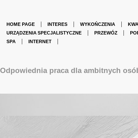
HOME PAGE
INTERES
WYKOŃCZENIA
KWA
URZĄDZENIA SPECJALISTYCZNE
PRZEWÓZ
PO
SPA
INTERNET
Odpowiednia praca dla ambitnych osó