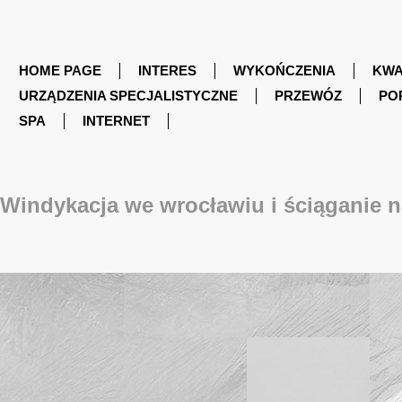
HOME PAGE
INTERES
WYKOŃCZENIA
KWA
URZĄDZENIA SPECJALISTYCZNE
PRZEWÓZ
PO
SPA
INTERNET
Windykacja we wrocławiu i ściąganie n