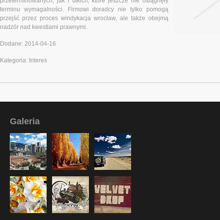
przeterminowanych, jak i takich, które jeszcze nie osiągnęły
terminu wymagalności. Firmowi doradcy nie tylko pomogą
przejść przez proces windykacja wrocław, ale także obejmą
nadzór nad kwestiami prawnymi.
Dodane: 2014-04-16
Kategoria: Interes
Galeria