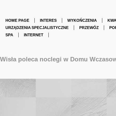
HOME PAGE
INTERES
WYKOŃCZENIA
KWA
URZĄDZENIA SPECJALISTYCZNE
PRZEWÓZ
PO
SPA
INTERNET
Wisła poleca noclegi w Domu Wczas