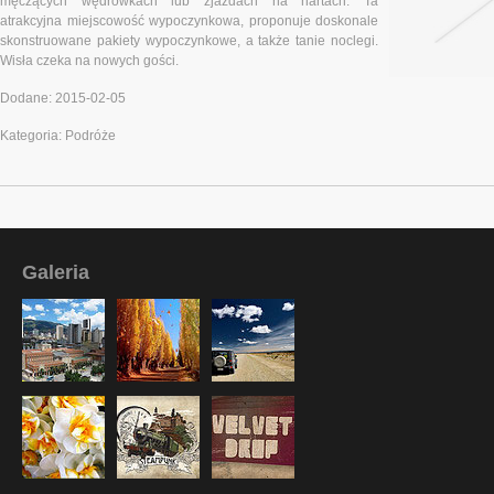
męczących wędrówkach lub zjazdach na nartach. Ta
atrakcyjna miejscowość wypoczynkowa, proponuje doskonale
skonstruowane pakiety wypoczynkowe, a także tanie noclegi.
Wisła czeka na nowych gości.
Dodane: 2015-02-05
Kategoria: Podróże
Galeria