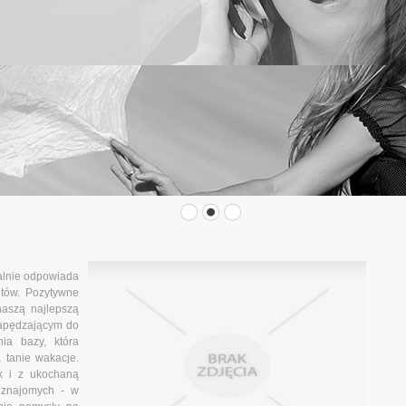
ealnie odpowiada
ntów. Pozytywne
naszą najlepszą
apędzającym do
ia bazy, która
 tanie wakacje.
k i z ukochaną
 znajomych - w