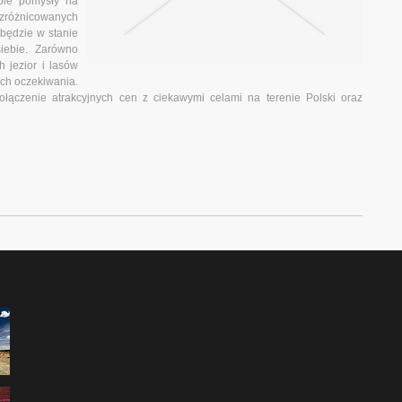
ebie pomysły na
różnicowanych
będzie w stanie
iebie. Zarówno
h jezior i lasów
ich oczekiwania.
łączenie atrakcyjnych cen z ciekawymi celami na terenie Polski oraz