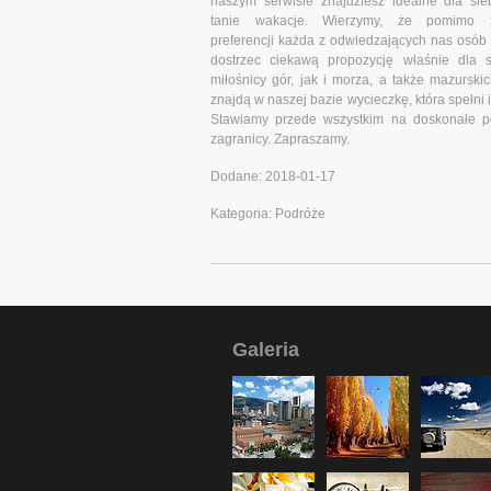
naszym serwisie znajdziesz idealne dla si
tanie wakacje. Wierzymy, że pomimo z
preferencji każda z odwiedzających nas osób 
dostrzec ciekawą propozycję właśnie dla s
miłośnicy gór, jak i morza, a także mazurskic
znajdą w naszej bazie wycieczkę, która spełni 
Stawiamy przede wszystkim na doskonałe po
zagranicy. Zapraszamy.
Dodane: 2018-01-17
Kategoria: Podróże
Galeria