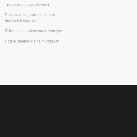
Trójnik do rur zaciskowych
Dostawca eleganckich tunik w
hurtowych ilościach
Ściernice do polerowania tworzyw
Hotele idealne dla najmłodszych