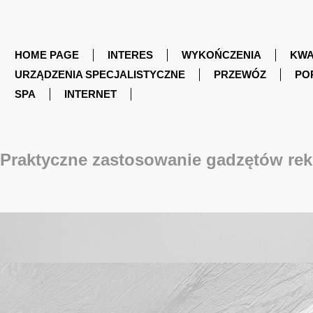
HOME PAGE
INTERES
WYKOŃCZENIA
KWA
URZĄDZENIA SPECJALISTYCZNE
PRZEWÓZ
PO
SPA
INTERNET
Praktyczne zastosowanie gadzętów re