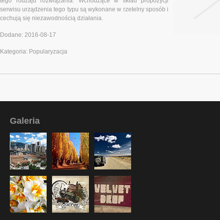
tego rodzaju rozwiązania. Wchodzące w skład propozycji
serwisu urządzenia tego typu są wykonane w rzetelny sposób i
cechują się niezawodnością działania.
Dodane: 2016-08-17
Kategoria: Popularyzacja
Galeria