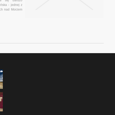
je się bardzo
ńska - jednej z
ych nad Morzem