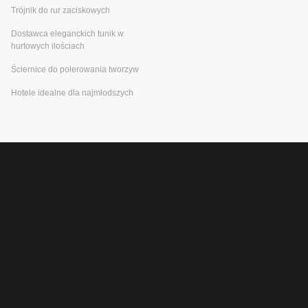
Trójnik do rur zaciskowych
Dostawca eleganckich tunik w
hurtowych ilościach
Ściernice do polerowania tworzyw
Hotele idealne dla najmłodszych