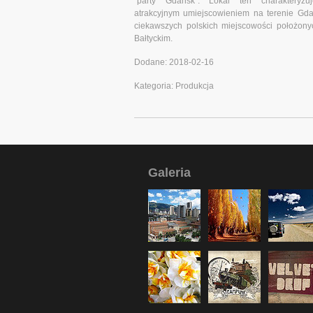
"party Gdansk". Lokal ten charakteryzu
atrakcyjnym umiejscowieniem na terenie Gda
ciekawszych polskich miejscowości położon
Bałtyckim.
Dodane: 2018-02-16
Kategoria: Produkcja
Galeria