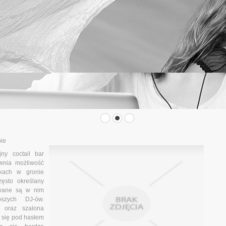
bie
ny coctail bar
wnia możliwość
skach w gronie
ęsto określany
owane są w nim
szych DJ-ów.
 oraz szalona
e się pod hasłem