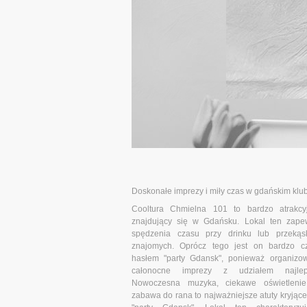
Doskonałe imprezy i miły czas w gdańskim klu
Cooltura Chmielna 101 to bardzo atrakcyj
znajdujący się w Gdańsku. Lokal ten zape
spędzenia czasu przy drinku lub przeką
znajomych. Oprócz tego jest on bardzo cz
hasłem "party Gdansk", ponieważ organiz
całonocne imprezy z udziałem najlep
Nowoczesna muzyka, ciekawe oświetlenie
zabawa do rana to najważniejsze atuty kryjąc