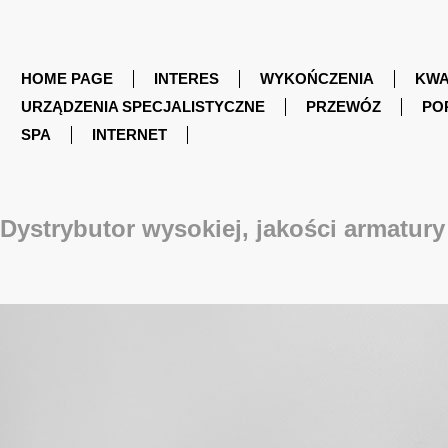
HOME PAGE
INTERES
WYKOŃCZENIA
KWA
URZĄDZENIA SPECJALISTYCZNE
PRZEWÓZ
PO
SPA
INTERNET
Dystrybutor wysokiej, jakości armatur