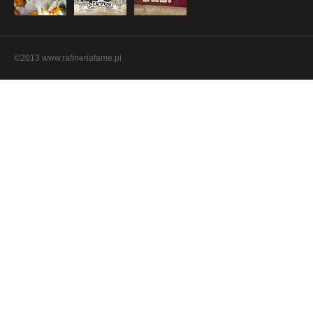
©2013 www.rafineriafame.pl