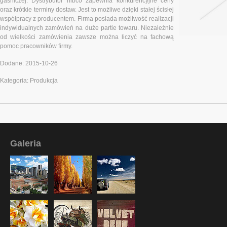
gaśniczej. Dystrybutor nibco zapewnia konkurencyjne ceny
oraz krótkie terminy dostaw. Jest to możliwe dzięki stałej ścisłej
współpracy z producentem. Firma posiada możliwość realizacji
indywidualnych zamówień na duże partie towaru. Niezależnie
od wielkości zamówienia zawsze można liczyć na fachową
pomoc pracowników firmy.
Dodane: 2015-10-26
Kategoria: Produkcja
Galeria