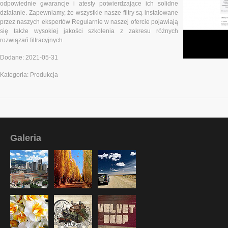
odpowiednie gwarancje i atesty potwierdzające ich solidne
działanie. Zapewniamy, że wszystkie nasze filtry są instalowane
przez naszych ekspertów Regularnie w naszej ofercie pojawiają
się także wysokiej jakości szkolenia z zakresu różnych
rozwiązań filtracyjnych.
Dodane: 2021-05-31
Kategoria: Produkcja
Galeria