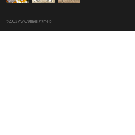
©2013 www.rafineriafame.pl