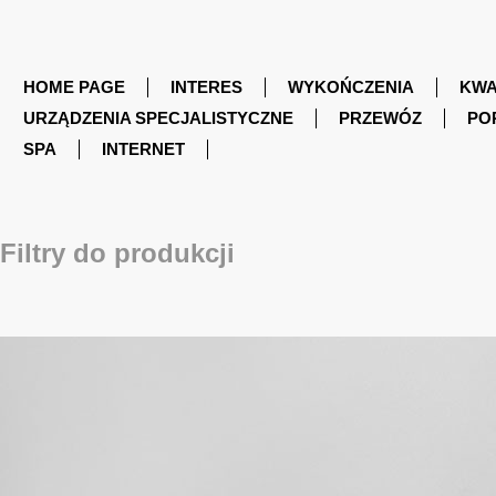
HOME PAGE
INTERES
WYKOŃCZENIA
KWA
URZĄDZENIA SPECJALISTYCZNE
PRZEWÓZ
PO
SPA
INTERNET
Filtry do produkcji