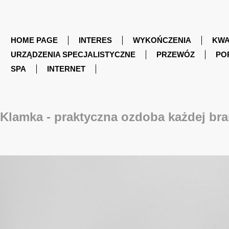
HOME PAGE
INTERES
WYKOŃCZENIA
KWA
URZĄDZENIA SPECJALISTYCZNE
PRZEWÓZ
PO
SPA
INTERNET
Klamka - praktyczna ozdoba każdej br