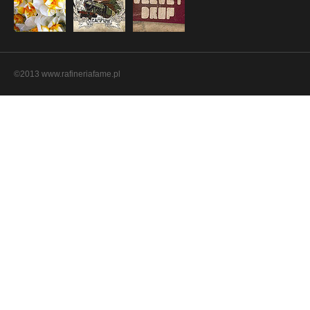
©2013 www.rafineriafame.pl