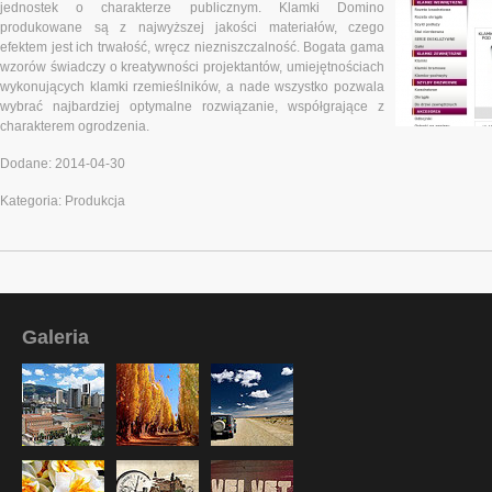
jednostek o charakterze publicznym. Klamki Domino
produkowane są z najwyższej jakości materiałów, czego
efektem jest ich trwałość, wręcz niezniszczalność. Bogata gama
wzorów świadczy o kreatywności projektantów, umiejętnościach
wykonujących klamki rzemieślników, a nade wszystko pozwala
wybrać najbardziej optymalne rozwiązanie, współgrające z
charakterem ogrodzenia.
Dodane: 2014-04-30
Kategoria: Produkcja
Galeria