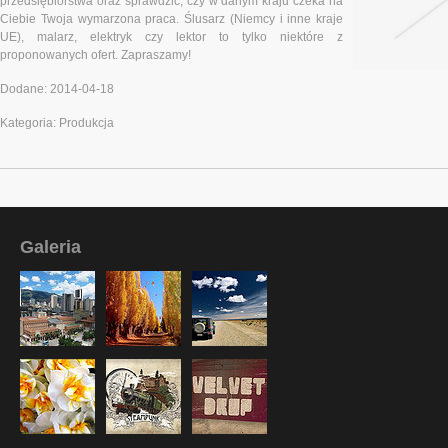
przedsiębiorstwa oraz sprawdzić, czy w danym kraju czeka na
Ciebie Twoja wymarzona praca. Ślusarz (Niemcy i inne kraje
UE), malarz, elektryk czy lektor to tylko niektóre z
proponowanych ofert. Zapraszamy!
Dodane: 2014-04-18
Kategoria: Produkcja
Galeria