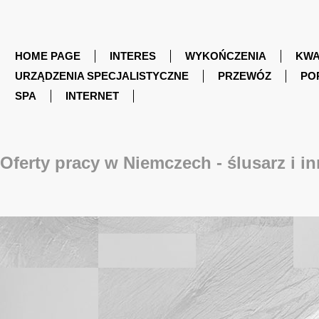
HOME PAGE
INTERES
WYKOŃCZENIA
KWA
URZĄDZENIA SPECJALISTYCZNE
PRZEWÓZ
PO
SPA
INTERNET
Oferty pracy w Niemczech - ślusarz i 