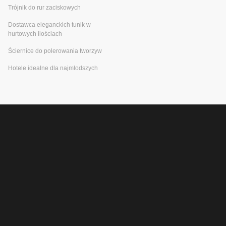
Trójnik do rur zaciskowych
Dostawca eleganckich tunik w
hurtowych ilościach
Ściernice do polerowania tworzyw
Hotele idealne dla najmłodszych