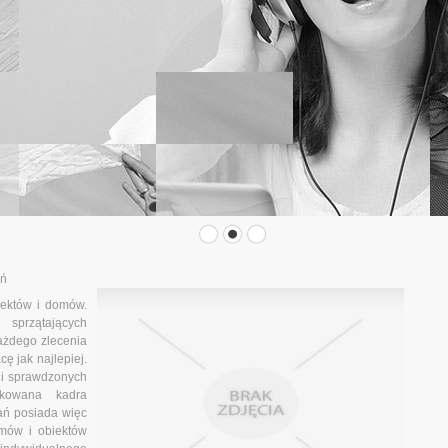
ań
iektów i domów.
sprzątających
każdego zlecenia
ę jak najlepiej.
 i sprawdzonych
ikowana kadra
ań posiada więc
omów i obiektów