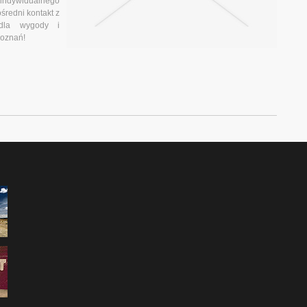
 indywidualnego
średni kontakt z
 dla wygody i
Poznań!