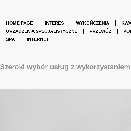
HOME PAGE
INTERES
WYKOŃCZENIA
KWA
URZĄDZENIA SPECJALISTYCZNE
PRZEWÓZ
PO
SPA
INTERNET
Szeroki wybór usług z wykorzystaniem