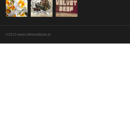
©2013 www.rafineriafame.pl