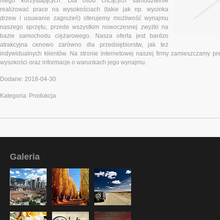
niego korzystających. Dla osób chcących samodzielnie
realizować prace na wysokościach (takie jak np. wycinka
drzew i usuwanie zagrożeń) oferujemy możliwość wynajmu
naszego sprzętu, przede wszystkim nowoczesnej zwyżki na
bazie samochodu ciężarowego. Nasza oferta jest bardzo
atrakcyjna cenowo zarówno dla przedsiębiorstw, jak też
indywidualnych klientów. Na stronie internetowej naszej firmy zamieszczamy p
wysokości oraz informacje o warunkach jego wynajmu.
Dodane: 2018-04-30
Kategoria: Produkcja
Galeria