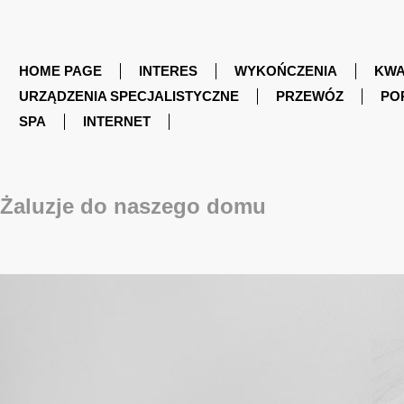
HOME PAGE
INTERES
WYKOŃCZENIA
KWA
URZĄDZENIA SPECJALISTYCZNE
PRZEWÓZ
PO
SPA
INTERNET
Żaluzje do naszego domu