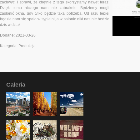
zachwyci i sprawi, że chętnie z tego skorzystamy nawet teraz.
Dzięki temu niczego nam nie zabraknie. Będziemy mogli
zasłonić okna, gdy tylko będzie taka potrzeba. Od razu lepiej
będzie nam się spało w sypialni, a w salonie nikt nas nie bedzie
dziś widział
Dodane: 2021-03-26
Kategoria: Produkcja
Galeria