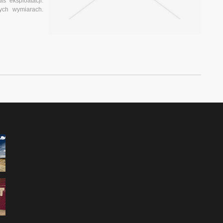
s eksploatacji.
ych wymiarach.