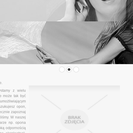
e.
ystamy z wielu
le może tak być
umożliwiającym
szukujesz opon,
ecznie zapoznaj
aliśmy. W naszej
arze np. opona
oką odpornością