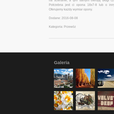
na ścieranie, a tym samym oferują długi cza
Potrzebna jest ci opona 18x7-8 lub o inn
Oferujemy każdy wymiar opony.
Dodane: 2016-08-08
Kategoria: Przewóz
Galeria