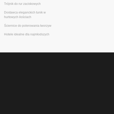
Trójnik do rur zaciskowych
Dostawca eleganckich tunik w
hurtowych ilościach
Ściernice do polerowania tworzyw
Hotele idealne dla najmłodszych