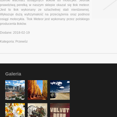
szeroki wachlarz dostępnych tłoków do motocykli. Jednak
prawdziwą perełką w naszym sklepie okazał się tłok meteor.
Jest to tłok wykonany ze szlachetnej stali nierdzewnej.
Wykazuje dużą wytrzymałość na przeciążenia oraz podnosi
osiągi motocykla. Tłok Meteor jest wykonany przez polskiego
producenta tłoków.
Dodane: 2018-02-19
Kategoria: Przewóz
Galeria