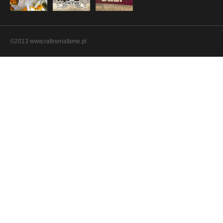
©2013 www.rafineriafame.pl