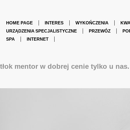
HOME PAGE
INTERES
WYKOŃCZENIA
KWA
URZĄDZENIA SPECJALISTYCZNE
PRZEWÓZ
PO
SPA
INTERNET
tłok mentor w dobrej cenie tylko u nas.