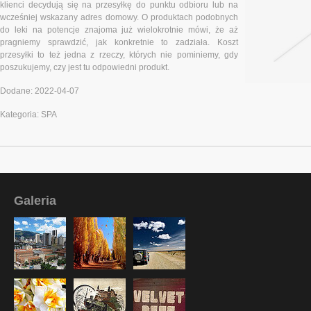
klienci decydują się na przesyłkę do punktu odbioru lub na
wcześniej wskazany adres domowy. O produktach podobnych
do leki na potencje znajoma już wielokrotnie mówi, że aż
pragniemy sprawdzić, jak konkretnie to zadziała. Koszt
przesyłki to też jedna z rzeczy, których nie pominiemy, gdy
poszukujemy, czy jest tu odpowiedni produkt.
Dodane: 2022-04-07
Kategoria: SPA
Galeria