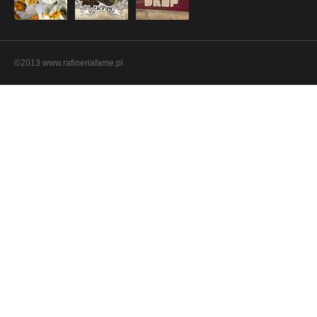
©2013 www.rafineriafame.pl