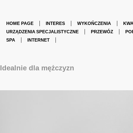
HOME PAGE
INTERES
WYKOŃCZENIA
KWA
URZĄDZENIA SPECJALISTYCZNE
PRZEWÓZ
PO
SPA
INTERNET
Idealnie dla mężczyzn