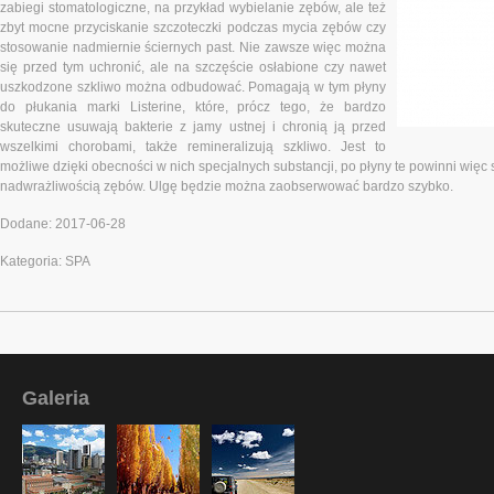
zabiegi stomatologiczne, na przykład wybielanie zębów, ale też
zbyt mocne przyciskanie szczoteczki podczas mycia zębów czy
stosowanie nadmiernie ściernych past. Nie zawsze więc można
się przed tym uchronić, ale na szczęście osłabione czy nawet
uszkodzone szkliwo można odbudować. Pomagają w tym płyny
do płukania marki Listerine, które, prócz tego, że bardzo
skuteczne usuwają bakterie z jamy ustnej i chronią ją przed
wszelkimi chorobami, także remineralizują szkliwo. Jest to
możliwe dzięki obecności w nich specjalnych substancji, po płyny te powinni więc
nadwrażliwością zębów. Ulgę będzie można zaobserwować bardzo szybko.
Dodane: 2017-06-28
Kategoria: SPA
Galeria