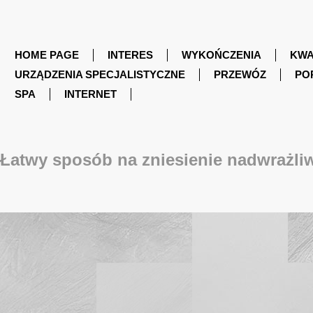
HOME PAGE
INTERES
WYKOŃCZENIA
KWA
URZĄDZENIA SPECJALISTYCZNE
PRZEWÓZ
PO
SPA
INTERNET
Łatwy sposób na zniesienie nadwrażli