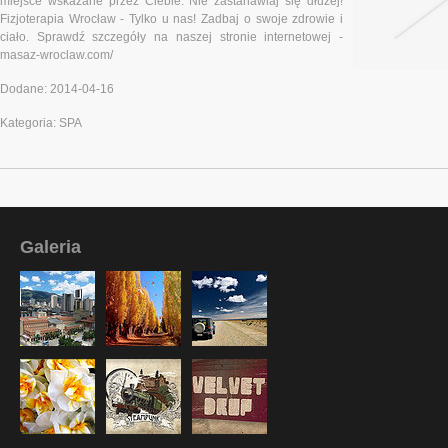
miejsce wskazane przez Ciebie. Nie zastanawiaj się dłużej!
Fizjoterapia Wrocław - Tylko u nas! Zadbaj o swoje zdrowie i
ciało. Sprawdź szczegóły na naszej stronie internetowej -
masaz-wroclaw.com/
Dodane: 2014-04-16
Kategoria: SPA
Galeria