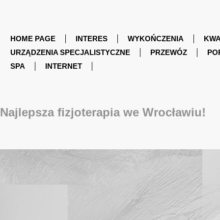
HOME PAGE
INTERES
WYKOŃCZENIA
KWA
URZĄDZENIA SPECJALISTYCZNE
PRZEWÓZ
PO
SPA
INTERNET
Najlepsza fizjoterapia we Wrocławiu!