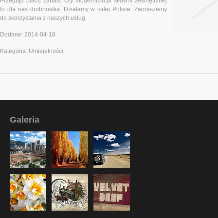
Przegląd placu zabaw, czy modernizacja siłowni zewnętrznej
to dla nas drobnostka. Działamy w całej Polsce. Zapraszamy
do skorzystania z naszych usług.
Dodane: 2014-04-18
Kategoria: Umiejętności
Galeria