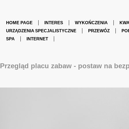
HOME PAGE
INTERES
WYKOŃCZENIA
KWA
URZĄDZENIA SPECJALISTYCZNE
PRZEWÓZ
PO
SPA
INTERNET
Przegląd placu zabaw - postaw na bez