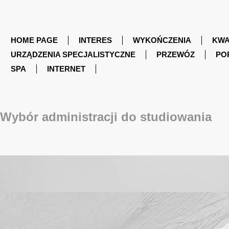
HOME PAGE
INTERES
WYKOŃCZENIA
KWA
URZĄDZENIA SPECJALISTYCZNE
PRZEWÓZ
PO
SPA
INTERNET
Wybór administracji do studiowania