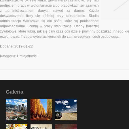
kwalifikacje. W okresie wakacyjnym warto zastanowić się nad
podjęciem pracy w wolontariacie albo placówkach związanych
z administrowaniem danych nawet za darmo. Każde
doświadczenie liczy się później przy zatrudnieniu. Studia
administracja Warszawa są dla osób, które są poukładane
odpowiedzialne i cenią w pracy stabilizację. Osoby bardziej
żywiołowe, które lubią, jak się cały czas coś dzieje powinny poszukać innego ki
rezygnować. Trzeba wybierać kierunek do zainteresowań i cech osobowości.
Dodane: 2019-01-22
Kategoria: Umiejętności
Galeria