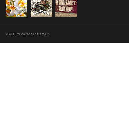
©2013 www.rafineriafame.pl