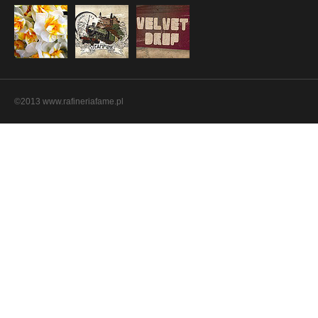
©2013 www.rafineriafame.pl