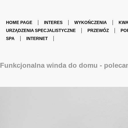
HOME PAGE
INTERES
WYKOŃCZENIA
KWA
URZĄDZENIA SPECJALISTYCZNE
PRZEWÓZ
PO
SPA
INTERNET
Funkcjonalna winda do domu - polec