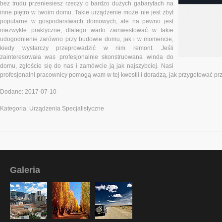
bez trudu przeniesiesz rzeczy o bardzo dużych gabarytach na
inne piętro w twoim domu. Takie urządzenie może nie jest zbyt
popularne w gospodarstwach domowych, ale na pewno jest
niezwykle praktyczne, dlatego warto zainwestować w takie
udogodnienie zarówno przy budowie domu, jak i w momencie,
kiedy wystarczy przeprowadzić w nim remont. Jeśli
zainteresowała was profesjonalnie skonstruowana winda do
domu, zgłoście się do nas i zamówcie ją jak najszybciej. Nasi
profesjonalni pracownicy pomogą wam w tej kwestii i doradzą, jak przygotować prz
Dodane: 2017-07-10
Kategoria: Urządzenia Specjalistyczne
Galeria