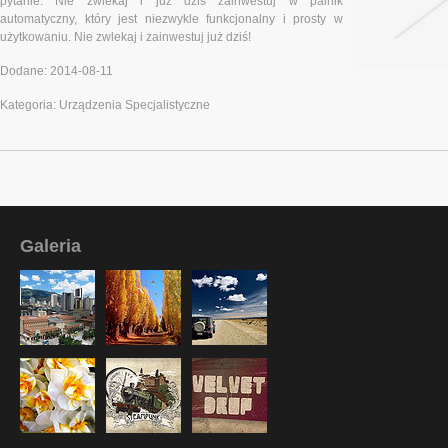
pytanie. Nie zwlekaj i już dziś zainwestuj w palnik
automatyczny, który jest niezwykle funkcjonalny i prosty w
użytkowaniu. Nie zwlekaj i zainwestuj już dziś!
Dodane: 2014-08-11
Kategoria: Urządzenia Specjalistyczne
Galeria