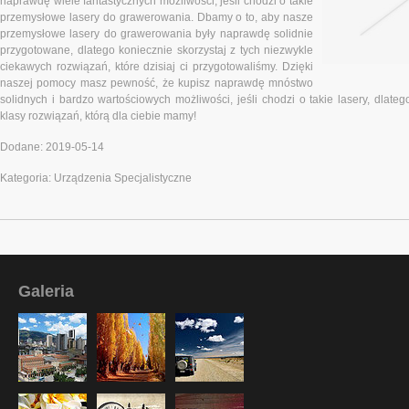
naprawdę wiele fantastycznych możliwości, jeśli chodzi o takie
przemysłowe lasery do grawerowania. Dbamy o to, aby nasze
przemysłowe lasery do grawerowania były naprawdę solidnie
przygotowane, dlatego koniecznie skorzystaj z tych niezwykle
ciekawych rozwiązań, które dzisiaj ci przygotowaliśmy. Dzięki
naszej pomocy masz pewność, że kupisz naprawdę mnóstwo
solidnych i bardzo wartościowych możliwości, jeśli chodzi o takie lasery, dlateg
klasy rozwiązań, którą dla ciebie mamy!
Dodane: 2019-05-14
Kategoria: Urządzenia Specjalistyczne
Galeria