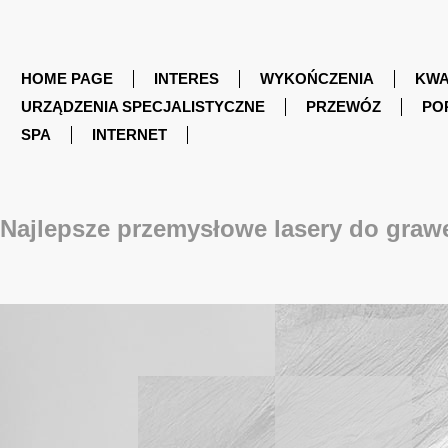
HOME PAGE
INTERES
WYKOŃCZENIA
KWA
URZĄDZENIA SPECJALISTYCZNE
PRZEWÓZ
PO
SPA
INTERNET
Najlepsze przemysłowe lasery do graw