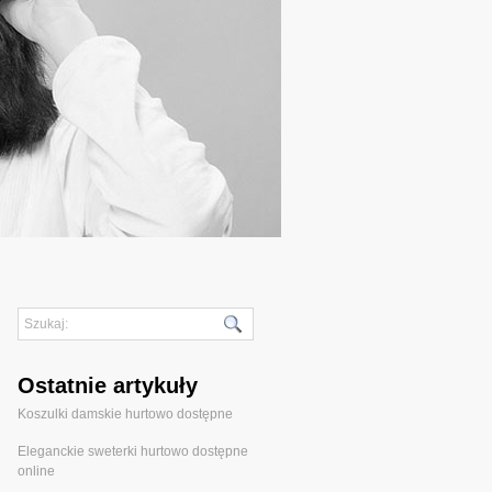
Ostatnie artykuły
Koszulki damskie hurtowo dostępne
Eleganckie sweterki hurtowo dostępne
online