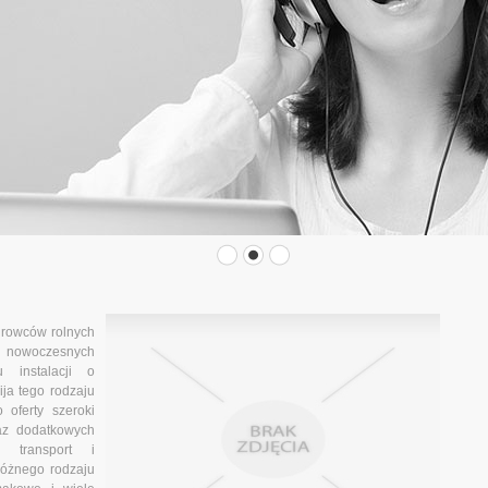
urowców rolnych
nowoczesnych
 instalacji o
ja tego rodzaju
 oferty szeroki
az dodatkowych
 transport i
óżnego rodzaju