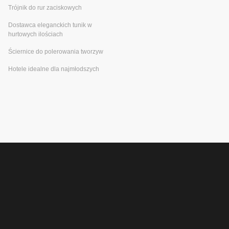
Trójnik do rur zaciskowych
Dostawca eleganckich tunik w
hurtowych ilościach
Ściernice do polerowania tworzyw
Hotele idealne dla najmłodszych