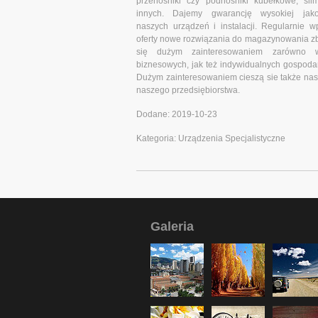
przenośniki czy podnośniki kubełkowe, śli
innych. Dajemy gwarancję wysokiej jako
naszych urządzeń i instalacji. Regularnie
oferty nowe rozwiązania do magazynowania zbó
się dużym zainteresowaniem zarówno w
biznesowych, jak też indywidualnych gospod
Dużym zainteresowaniem cieszą sie także nasze
naszego przedsiębiorstwa.
Dodane: 2019-10-23
Kategoria: Urządzenia Specjalistyczne
Galeria