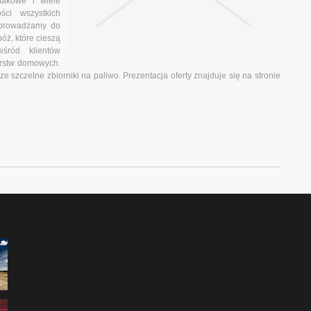
makowe i wiele
ści wszystkich
 wprowadzamy do
ż, które cieszą
śród klientów
arstw domowych.
 szczelne zbiorniki na paliwo. Prezentacja oferty znajduje się na stronie