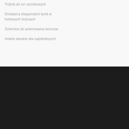
Trójnik do rur zaciskowych
Dostawca eleganckich tunik w
hurtowych ilościach
Ściernice do polerowania tworzyw
Hotele idealne dla najmłodszych