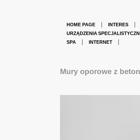
HOME PAGE
INTERES
URZĄDZENIA SPECJALISTYCZN
SPA
INTERNET
Mury oporowe z beto