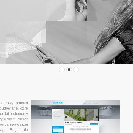
ndarowy produkt
 budowlane, które
np. jako elementy
żytkowych. Nasze
owca najwyższej
cji. Regularnie