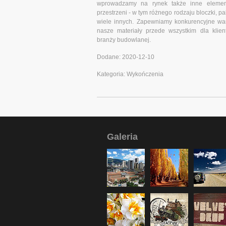
wprowadzamy na rynek także inne element
przestrzeni - w tym różnego rodzaju bloczki, p
wiele innych. Zapewniamy konkurencyjne w
nasze materiały przede wszystkim dla klie
branży budowlanej.
Dodane: 2020-12-10
Kategoria: Wykończenia
Galeria