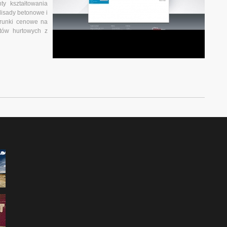
y kształtowania
alisady betonowe i
arunki cenowe na
ntów hurtowych z