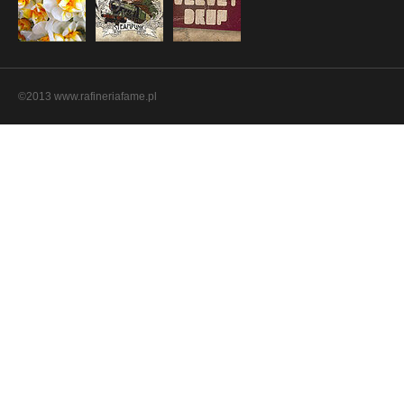
©2013 www.rafineriafame.pl