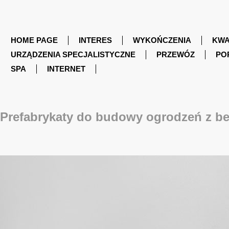
HOME PAGE
INTERES
WYKOŃCZENIA
KWA
URZĄDZENIA SPECJALISTYCZNE
PRZEWÓZ
PO
SPA
INTERNET
Prefabrykaty do budowy ogrodzeń z b