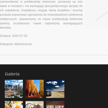
zainwestować w prefabrykaty betonowe, ponieważ są one
łatwe w montażu i nie wymagają specjalistycznego sprzętu do
ich ustawienia. Dodatkowo, bogata oferta kształtów i wzorów
pozwala dopasować ogrodzenie do indywidualnych preferencji
estetycznych. Zapewniamy, że nasze prefabrykaty betonowe
spełnią oczekiwania nawet najbardziej wymagających
klientów.
Dodane: 2025-07-02
Kategoria: Wykończenia
Galeria