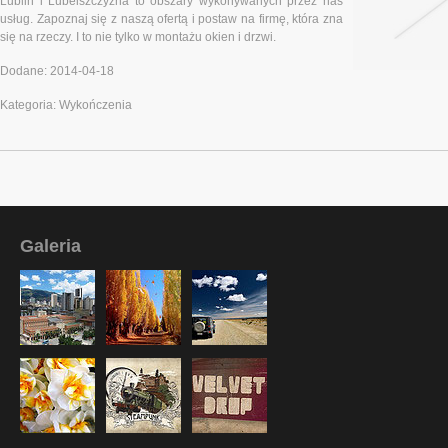
Lublin i Lubelszczyzna to obszary wykonywanych przez nas
usług. Zapoznaj się z naszą ofertą i postaw na firmę, która zna
się na rzeczy. I to nie tylko w montażu okien i drzwi.
Dodane: 2014-04-18
Kategoria: Wykończenia
Galeria