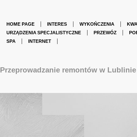
HOME PAGE
INTERES
WYKOŃCZENIA
KWA
URZĄDZENIA SPECJALISTYCZNE
PRZEWÓZ
PO
SPA
INTERNET
Przeprowadzanie remontów w Lublinie